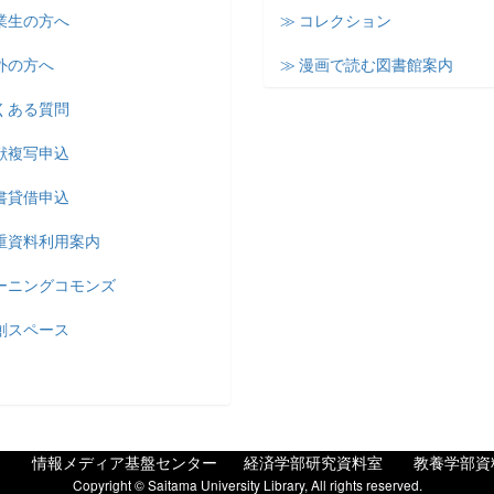
業生の方へ
≫ コレクション
外の方へ
≫ 漫画で読む図書館案内
くある質問
献複写申込
書貸借申込
貴重資料利用案内
ラーニングコモンズ
創スペース
情報メディア基盤センター
経済学部研究資料室
教養学部資
Copyright © Saitama University Library, All rights reserved.