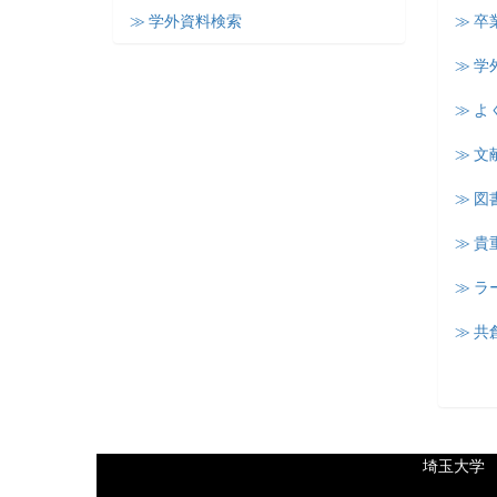
≫ 学外資料検索
≫ 卒
≫ 学
≫ よ
≫ 文
≫ 図
≫ 
≫ 
≫ 共
埼玉大学