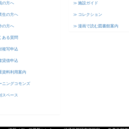
員の方へ
≫ 施設ガイド
業生の方へ
≫ コレクション
外の方へ
≫ 漫画で読む図書館案内
くある質問
献複写申込
書貸借申込
貴重資料利用案内
ラーニングコモンズ
創スペース