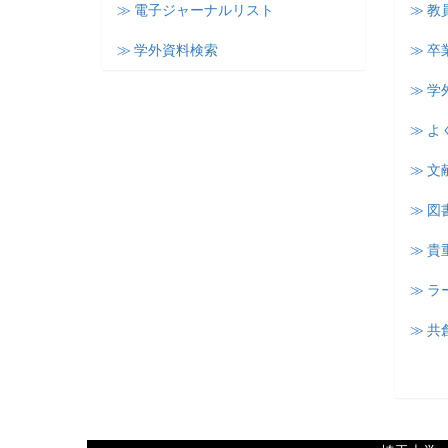
≫ 電子ジャーナルリスト
≫ 教
≫ 学外資料検索
≫ 卒
≫ 学
≫ よ
≫ 文
≫ 図
≫ 
≫ 
≫ 共