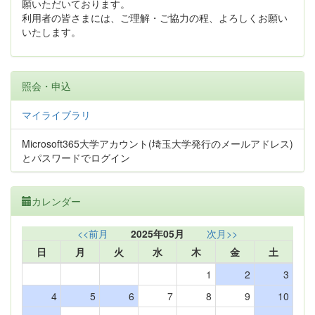
願いただいております。
利用者の皆さまには、ご理解・ご協力の程、よろしくお願い
いたします。
照会・申込
マイライブラリ
Microsoft365大学アカウント(埼玉大学発行のメールアドレス)
とパスワードでログイン
カレンダー
<<前月
2025年05月
次月>>
日
月
火
水
木
金
土
1
2
3
4
5
6
7
8
9
10