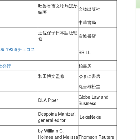
吐鲁番市文物局ほか
文物出版社
編著
中華書局
辻佐保子日本語版監
岩波書店
修
a 1909-1938(チェコス
BRILL
社発行
柏書房
和田博文監修
ゆまに書房
丸善雄松堂
Globe Law and
DLA Piper
Business
Despoina Mantzari,
LexisNexis
general editor
by William C.
Holmes and Melissa
Thomson Reuters