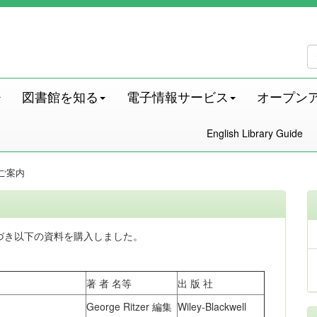
図書館を知る
電子情報サービス
オープン
English Library Guide
ご案内
づき以下の資料を購入しました。
著 者 名等
出 版 社
George Ritzer 編集
Wiley-Blackwell