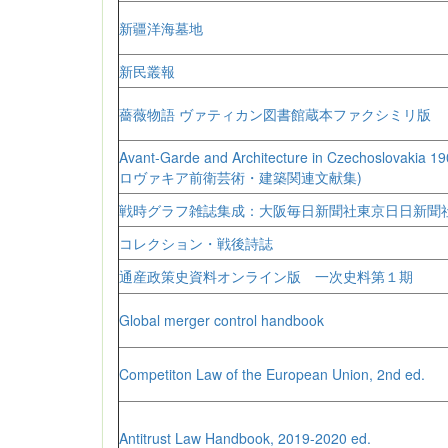
新疆洋海墓地
新民叢報
薔薇物語 ヴァティカン図書館蔵本ファクシミリ版
Avant-Garde and Architecture in Czechoslovaki
ロヴァキア前衛芸術・建築関連文献集)
戦時グラフ雑誌集成：大阪毎日新聞社東京日日新聞
コレクション・戦後詩誌
通産政策史資料オンライン版 一次史料第１期
Global merger control handbook
Competiton Law of the European Union, 2nd ed.
Antitrust Law Handbook, 2019-2020 ed.