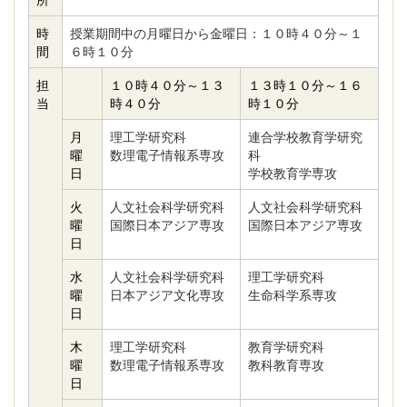
時
授業期間中の月曜日から金曜日：１０時４０分～１
間
６時１０分
担
１０時４０分～１３
１３時１０分～１６
当
時４０分
時１０分
月
理工学研究科
連合学校教育学研究
曜
数理電子情報系専攻
科
日
学校教育学専攻
火
人文社会科学研究科
人文社会科学研究科
曜
国際日本アジア専攻
国際日本アジア専攻
日
水
人文社会科学研究科
理工学研究科
曜
日本アジア文化専攻
生命科学系専攻
日
木
理工学研究科
教育学研究科
曜
数理電子情報系専攻
教科教育専攻
日