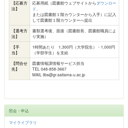
【応募方
応募用紙（図書館ウェブサイトから
ダウンロー
法】
ド
、
または図書館１階カウンターから入手）に記入
して図書館１階カウンターへ提出
【選考方
書類選考後、面接（図書館長、図書館職員によ
法】
り実施）
【手
1時間あたり 1,300円（大学院生）・1,000円
当】
（学部学生）を支給
【問合せ
図書情報課情報サービス担当
先】
TEL 048-858-3667
MAIL libs@gr.saitama-u.ac.jp
照会・申込
マイライブラリ