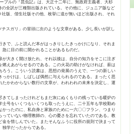
ァーブルの『昆虫記』は、大正十二年に、無政府主義者、大杉
巻の全訳が三種類出版されている。その他に、ジュニア版など
ラ社版、偕生社版その他、枚挙に遑が無いほど出版され、それ
ツチスガリ」の冒頭に次のような文章がある。少し長いが訳し
行きで、ふと読んだ本がはっきりしたきっかけになり、それま
、急に目の前に開かれることがあるものだ。
扉が大きく開け放たれ、それ以後は、自分の知力をそこに注ぎ
を燃えあがらせるのである。この火花の助けがなければ、薪は
あろう。こういう読書は、思想の発展のうえで、一つの新しい
きっかけは、しばしば偶然に与えられるのである。まったく思
れたかわからない数行の文章が、われわれの未来を決定し、運
尽きてしまったけれどもまだ灰にぬくもりの残っている暖炉の
学士号をいくつもいくつも取ったうえに、二十五年も学校勤め
なかったのに、私自身と家族のために一六〇〇フラン、つまり
らっていない物理教師の、心の憂さを忘れていたのである。教
ど金を惜しんでいた。またそんなふうに役所の規則で決まって
、独学だったからである。