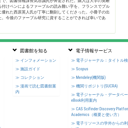
まで、図書情報課長気谷誠氏が奔走された。購入は大学の英断
る付けペンによるファーブルの読み難い字を、フランスでプル
に優れた西原英人氏が丁寧に翻刻してくださった。小冊子の出
た。今後のファーブル研究に資することができれば幸いであ
図書館を知る
電子情報サービス
≫ インフォメーション
≫ 電子ジャーナル：タイトル
≫ 施設ガイド
≫ Scopus
≫ コレクション
≫ Mendeley(機関版)
≫ 漫画で読む図書館案
≫ 機関リポジトリ(SUCRA)
内
≫ 電子ジャーナル・データベ
eBook利用案内
≫ CAS SciFinder Discovery Platfor
Academics（概要と使い方）
≫ 電子リソースの学外からの