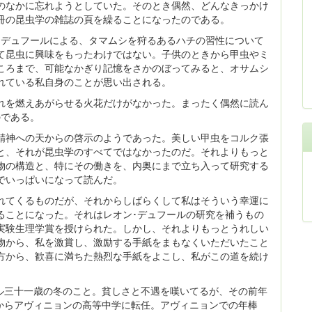
のなかに忘れようとしていた。そのとき偶然、どんなきっかけ
冊の昆虫学の雑誌の頁を繰ることになったのである。
･デュフールによる、タマムシを狩るあるハチの習性について
て昆虫に興味をもったわけではない。子供のときから甲虫やミ
ころまで、可能なかぎり記憶をさかのぼってみると、オサムシ
れている私自身のことが思い出される。
れを燃えあがらせる火花だけがなかった。まったく偶然に読ん
のである。
精神への天からの啓示のようであった。美しい甲虫をコルク張
と、それが昆虫学のすべてではなかったのだ。それよりもっと
物の構造と、特にその働きを、内奥にまで立ち入って研究する
でいっぱいになって読んだ。
れてくるものだが、それからしばらくして私はそういう幸運に
ることになった。それはレオン･デュフールの研究を補うもの
実験生理学賞を授けられた。しかし、それよりもっとうれしい
物から、私を激賞し、激励する手紙をまもなくいただいたこと
方から、歓喜に満ちた熱烈な手紙をよこし、私がこの道を続け
ル三十一歳の冬のこと。貧しさと不遇を嘆いてるが、その前年
からアヴィニョンの高等中学に転任。アヴィニョンでの年棒