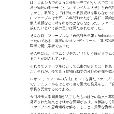
は、コルシカでのように外地手当てがないので二〇
及び物理の学士号（ともにモンペリエ大学）と自然
しかし、教師としては肝心の教授資格を取らなかっ
にファーブルは十五、六年間勤めたが、昇任、昇給
個人教授などに精を出さねばならなかった。ファー
成したいという彼の思いは満たされなかった。
そんな時、ファーブルは「自然科学年報」Animales des
ったのである。著者のレオン･デュフール DUFOUR, 
医者で昆虫学者であった。
その中には、タマムシツチスガリという蜂がタマム
ることが記されている。
それまでファーブルにとって昆虫の研究とは、採集
た。それが、今で言う動物行動学の分野の存在を教
レオン･デュフールの方法にヒントを得たファーブ
で、デュフールをはるかに凌ぐ重大な発見をし、「
学賞を受賞するのである。
今回埼玉大学図書館が入手したものはその論文の草
発表された論文とは細かな異同があり、今後詳しく
ファーブルの思考過程が解る、まことに貴重な資料