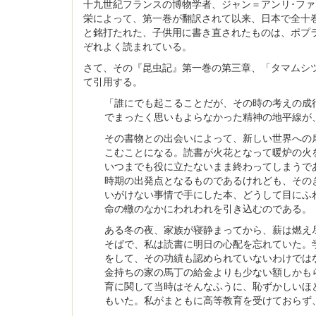
十九世紀フランスの博物学者、ジャン＝アンリ･フ
栄によって、第一巻が翻訳されて以来、日本で全十
と銘打たれた、子供用に書き直されたものは、ポプ
ぞれよく読まれている。
さて、その『昆虫記』第一巻の第三章、「タマムシ
て引用する。
「誰にでも起こることだが、その時の考えの成
でまったく思いもよらなかった精神の地平線が
その書物との出会いによって、新しい世界への
こむことになる。読書が火花となって暖炉の火
いつまでも役に立たないまま終わってしまうで
時期の出発点となるものであるけれども、その
いがけない事情で手にした本、どうして目にふ
命の轍のなかにわれわれを引き込むのである。
ある冬の夜、家族が寝静まってから、薪は燃え
そばで、私は読書に明日の心配を忘れていた。
をして、その功績も認められていないわけでは
金持ちの家の馬丁の給金よりも少ない額しかも
育に関して当時はそんなふうに、恥ずかしいほ
もいた。私がまともに高等教育を受けておらず