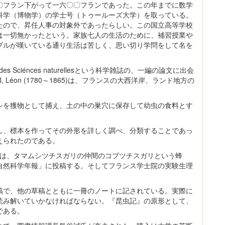
〇フラン下がって一六〇〇フランであった。この年までに数学
科学（博物学）の学士号（トゥールーズ大学）を取っている。
たので、昇任人事の対象外であったらしい。この国立高等学校
は一切無かったという。家族七人の生活のために、補習授業や
ブルが嘆いている通り生活は苦しく、思い切り学問をして名を
 Sciénces naturellesという科学雑誌の、一編の論文に出会
Léon (1780～1865)は、フランスの大西洋岸、ランド地方の
シを獲物として捕え、土の中の巣穴に保存して幼虫の食料とす
し、標本を作ってその外形を詳しく調べ、分類することであっ
えられたのである。
ルは、タマムシツチスガリの仲間のコブツチスガリという蜂
自然科学年報」に投稿する。そしてフランス学士院の実験生理
稿で、他の草稿とともに一冊のノートに記されている。実際に
読み解いていかなければならない。『昆虫記』の原形として、
である。