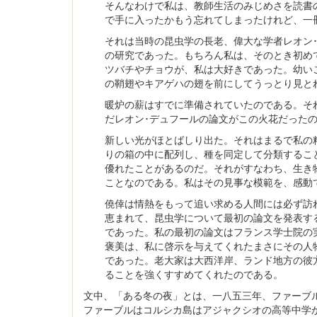
そんなわけで私は、教師生活のみじめさを読書
で手に入ったかもう忘れてしまったけれど、一
それは当時の昆虫学の長老、偉大な学者レオン
の研究であった。もちろん私は、そのとき初め
ツバチやチョウが、私は大好きであった。幼い
の鞘翅やキアゲハの翅を前にしてうっとり見と
暖炉の薪はすでに準備されていたのである。そ
だレオン･デュフールの論文がこの火花だった
新しい光がほとばしり出た。それはまるで私の
りの箱の中に配列し、種を同定して分類するこ
優れたことがあるのだ。それがすなわち、生き
ことなのである。私はその見事な模範を、感動
僥倖は情熱をもって追い求める人間には必ず訪
恵まれて、昆虫学について最初の論文を発表す
であった。私の最初の論文はフランス学士院の
褒美は、私に啓示を与えてくれたまさにその人
であった。老大家は大西洋岸、ランド地方の彼
ることを強くすすめてくれたのである。
文中、「ある冬の夜」とは、一八五三年、ファーブ
ファーブルはコルシカ島はアジャクシオの高等中学