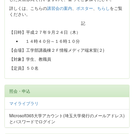
詳しくは、こちらの
講習会の案内
、
ポスター
、
ちらし
をご覧
ください。
記
【日時】平成２７年９月２４日（木）
１４時４０分～１６時１０分
【会場】工学部講義棟２Ｆ情報メディア端末室(２)
【対象】学生、教職員
【定員】５０名
照会・申込
マイライブラリ
Microsoft365大学アカウント(埼玉大学発行のメールアドレス)
とパスワードでログイン