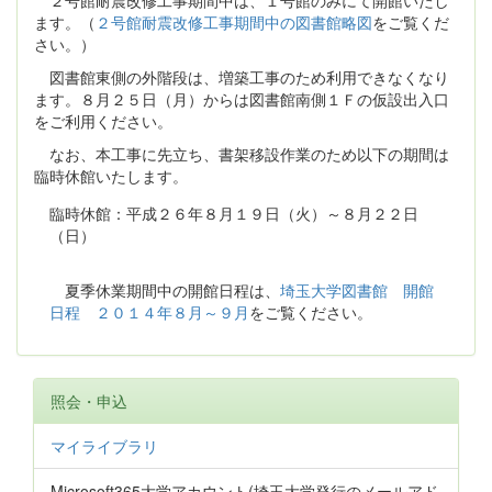
２号館耐震改修工事期間中は、１号館のみにて開館いたし
ます。（
２号館耐震改修工事期間中の図書館略図
をご覧くだ
さい。）
図書館東側の外階段は、増築工事のため利用できなくなり
ます。８月２５日（月）からは図書館南側１Ｆの仮設出入口
をご利用ください。
なお、本工事に先立ち、書架移設作業のため以下の期間は
臨時休館いたします。
臨時休館：平成２６年８月１９日（火）～８月２２日
（日）
夏季休業期間中の開館日程は、
埼玉大学図書館 開館
日程 ２０１４年８月～９月
をご覧ください。
照会・申込
マイライブラリ
Microsoft365大学アカウント(埼玉大学発行のメールアド