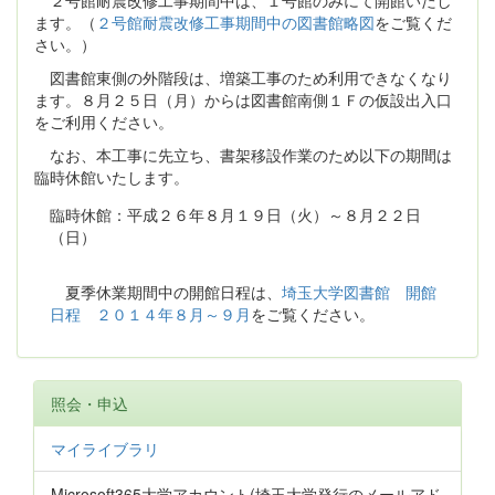
２号館耐震改修工事期間中は、１号館のみにて開館いたし
ます。（
２号館耐震改修工事期間中の図書館略図
をご覧くだ
さい。）
図書館東側の外階段は、増築工事のため利用できなくなり
ます。８月２５日（月）からは図書館南側１Ｆの仮設出入口
をご利用ください。
なお、本工事に先立ち、書架移設作業のため以下の期間は
臨時休館いたします。
臨時休館：平成２６年８月１９日（火）～８月２２日
（日）
夏季休業期間中の開館日程は、
埼玉大学図書館 開館
日程 ２０１４年８月～９月
をご覧ください。
照会・申込
マイライブラリ
Microsoft365大学アカウント(埼玉大学発行のメールアド