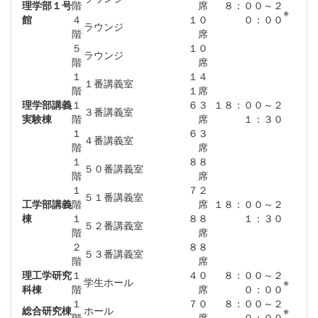
理学部１号
階
席
８：００～２
※
館
４
１０
０：００
ラウンジ
階
席
５
１０
ラウンジ
階
席
１
１４
１番講義室
階
１席
理学部講義
１
６３
１８：００～２
３番講義室
実験棟
階
席
１：３０
１
６３
４番講義室
階
席
１
８８
５０番講義室
階
席
１
７２
５１番講義室
工学部講義
階
席
１８：００～２
棟
１
８８
１：３０
５２番講義室
階
席
２
８８
５３番講義室
階
席
理工学研究
１
４０
８：００～２
学生ホール
※
科棟
階
席
０：００
１
７０
８：００～２
総合研究棟
ホール
※
階
席
０：００