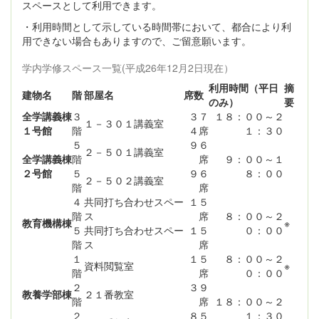
スペースとして利用できます。
・利用時間として示している時間帯において、都合により利
用できない場合もありますので、ご留意願います。
学内学修スペース一覧(平成26年12月2日現在）
利用時間（平日
摘
建物名
階
部屋名
席数
のみ）
要
全学講義棟
３
３７
１８：００～２
１－３０１講義室
１号館
階
４席
１：３０
５
９６
２－５０１講義室
全学講義棟
階
席
９：００～１
２号館
５
９６
８：００
２－５０２講義室
階
席
４
共同打ち合わせスペー
１５
階
ス
席
８：００～２
教育機構棟
※
５
共同打ち合わせスペー
１５
０：００
階
ス
席
１
１５
８：００～２
資料閲覧室
※
階
席
０：００
２
３９
教養学部棟
２１番教室
階
席
１８：００～２
２
８５
１：３０