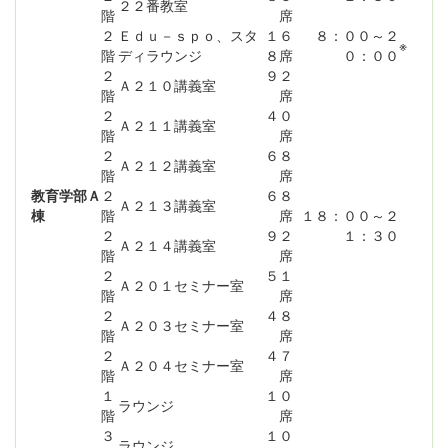
２２番教室
階
席
２
Ｅｄｕ－ｓｐｏ、スタ
１６
８：００～２
※
階
ディラウンジ
８席
０：００
２
９２
Ａ２１０講義室
階
席
２
４０
Ａ２１１講義室
階
席
２
６８
Ａ２１２講義室
階
席
教育学部Ａ
２
６８
Ａ２１３講義室
棟
階
席
１８：００～２
２
９２
１：３０
Ａ２１４講義室
階
席
２
５１
Ａ２０１セミナー室
階
席
２
４８
Ａ２０３セミナー室
階
席
２
４７
Ａ２０４セミナー室
階
席
１
１０
ラウンジ
階
席
３
１０
ラウンジ