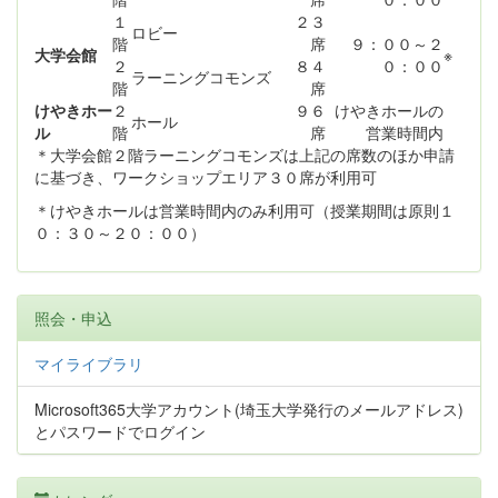
１
２３
ロビー
階
席
９：００～２
大学会館
※
２
８４
０：００
ラーニングコモンズ
階
席
けやきホー
２
９６
けやきホールの
ホール
ル
階
席
営業時間内
＊大学会館２階ラーニングコモンズは上記の席数のほか申請
に基づき、ワークショップエリア３０席が利用可
＊けやきホールは営業時間内のみ利用可（授業期間は原則１
０：３０～２０：００）
照会・申込
マイライブラリ
Microsoft365大学アカウント(埼玉大学発行のメールアドレス)
とパスワードでログイン