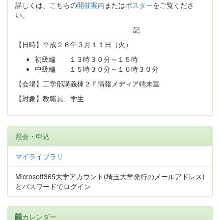
詳しくは、こちらの
開催案内
または
ポスター
をご覧くださ
い。
記
【日時】平成２６年３月１１日（火）
初級編 １３時３０分～１５時
中級編 １５時３０分～１６時３０分
【会場】工学部講義棟２Ｆ情報メディア端末室
【対象】教職員、学生
照会・申込
マイライブラリ
Microsoft365大学アカウント(埼玉大学発行のメールアドレス)
とパスワードでログイン
カレンダー