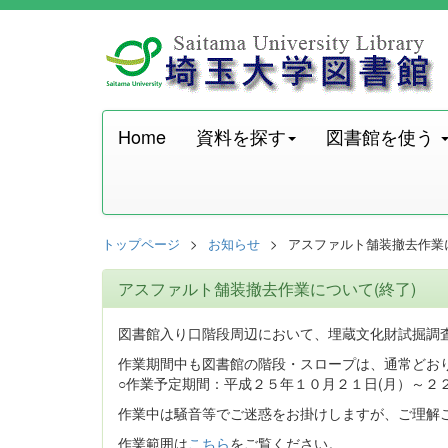
Home
資料を探す
図書館を使う
トップページ
お知らせ
アスファルト舗装撤去作業に
アスファルト舗装撤去作業について(終了)
図書館入り口階段周辺において、埋蔵文化財試掘調
作業期間中も図書館の階段・スロープは、通常どお
○作業予定期間：平成２５年１０月２１日(月）～２２
作業中は騒音等でご迷惑をお掛けしますが、ご理解
作業範囲は
こちら
をご覧ください。