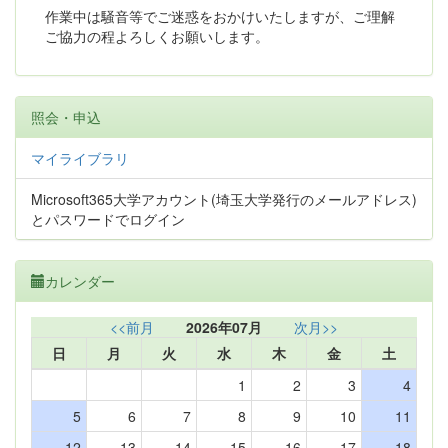
作業中は騒音等でご迷惑をおかけいたしますが、ご理解
ご協力の程よろしくお願いします。
照会・申込
マイライブラリ
Microsoft365大学アカウント(埼玉大学発行のメールアドレス)
とパスワードでログイン
カレンダー
<<前月
2026年07月
次月>>
日
月
火
水
木
金
土
1
2
3
4
5
6
7
8
9
10
11
12
13
14
15
16
17
18