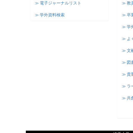
≫ 電子ジャーナルリスト
≫ 教
≫ 学外資料検索
≫ 卒
≫ 学
≫ よ
≫ 文
≫ 図
≫ 
≫ 
≫ 共