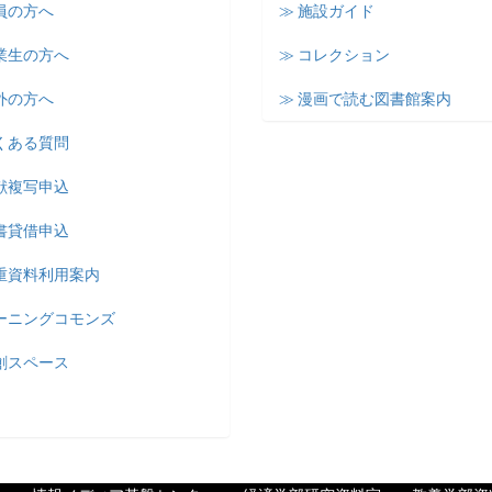
員の方へ
≫ 施設ガイド
業生の方へ
≫ コレクション
外の方へ
≫ 漫画で読む図書館案内
くある質問
献複写申込
書貸借申込
貴重資料利用案内
ラーニングコモンズ
創スペース