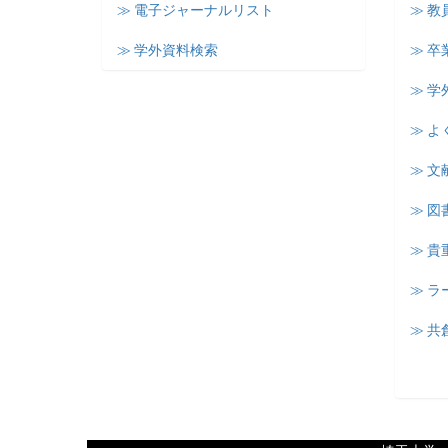
≫ 電子ジャーナルリスト
≫ 教
≫ 学外資料検索
≫ 卒
≫ 学
≫ よ
≫ 文
≫ 図
≫ 
≫ 
≫ 共