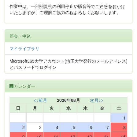
作業中は、一部閲覧机の利用停止や騒音等でご迷惑をおかけ
いたしますが、ご理解ご協力の程よろしくお願いします。
照会・申込
マイライブラリ
Microsoft365大学アカウント(埼玉大学発行のメールアドレス)
とパスワードでログイン
カレンダー
<<前月
2026年08月
次月>>
日
月
火
水
木
金
土
1
2
3
4
5
6
7
8
9
10
11
12
13
14
15