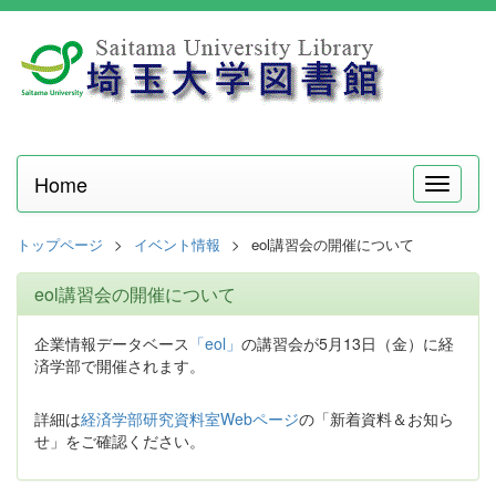
Home
メ
ニ
ュ
トップページ
イベント情報
eol講習会の開催について
ー
eol講習会の開催について
企業情報データベース
「eol」
の講習会が5月13日（金）に経
済学部で開催されます。
詳細は
経済学部研究資料室Webページ
の「新着資料＆お知ら
せ」をご確認ください。