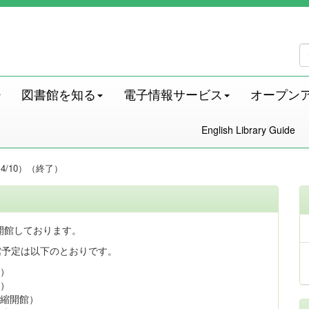
図書館を知る
電子情報サービス
オープン
English Library Guide
4/10）（終了）
開館しております。
館予定は以下のとおりです。
館）
館）
短縮開館）