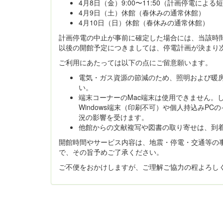
4月8日（金）9:00〜11:50（計画停電による
4月9日（土）休館（春休みの通常休館）
4月10日（日）休館（春休みの通常休館）
計画停電の中止が事前に確定した場合には、当該時
以後の開館予定につきましては、停電計画が決まり
ご利用にあたっては以下の点にご留意願います。
電気・ガス資源の節減のため、照明および暖
い。
端末コーナーのMac端末は使用できません。
Windows端末（印刷不可）や個人持込みP
況の影響を受けます。
他館からの文献複写や図書の取り寄せは、到
開館時間やサービス内容は、地震・停電・交通等の
で、その旨予めご了承ください。
ご不便をおかけしますが、ご理解ご協力の程よろし