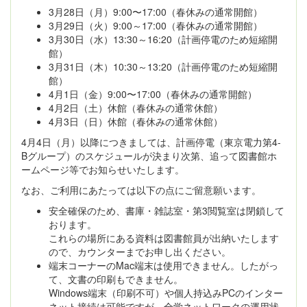
3月28日（月）9:00〜17:00（春休みの通常開館）
3月29日（火）9:00～17:00（春休みの通常開館）
3月30日（水）13:30～16:20（計画停電のため短縮開
館）
3月31日（木）10:30～13:20（計画停電のため短縮開
館）
4月1日（金）9:00〜17:00（春休みの通常開館）
4月2日（土）休館（春休みの通常休館）
4月3日（日）休館（春休みの通常休館）
4月4日（月）以降につきましては、計画停電（東京電力第4-
Bグループ）のスケジュールが決まり次第、追って図書館ホ
ームページ等でお知らせいたします。
なお、ご利用にあたっては以下の点にご留意願います。
安全確保のため、書庫・雑誌室・第3閲覧室は閉鎖して
おります。
これらの場所にある資料は図書館員が出納いたします
ので、カウンターまでお申し出ください。
端末コーナーのMac端末は使用できません。したがっ
て、文書の印刷もできません。
Windows端末（印刷不可）や個人持込みPCのインター
ネット接続は可能ですが、全学ネットワークの運用状