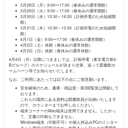
3月28日（月）9:00〜17:00（春休みの通常開館）
3月29日（火）9:00～17:00（春休みの通常開館）
3月30日（水）13:30～16:20（計画停電のため短縮開
館）
3月31日（木）10:30～13:20（計画停電のため短縮開
館）
4月1日（金）9:00〜17:00（春休みの通常開館）
4月2日（土）休館（春休みの通常休館）
4月3日（日）休館（春休みの通常休館）
4月4日（月）以降につきましては、計画停電（東京電力第4-
Bグループ）のスケジュールが決まり次第、追って図書館ホ
ームページ等でお知らせいたします。
なお、ご利用にあたっては以下の点にご留意願います。
安全確保のため、書庫・雑誌室・第3閲覧室は閉鎖して
おります。
これらの場所にある資料は図書館員が出納いたします
ので、カウンターまでお申し出ください。
端末コーナーのMac端末は使用できません。したがっ
て、文書の印刷もできません。
Windows端末（印刷不可）や個人持込みPCのインター
ネット接続は可能ですが、全学ネットワークの運用状