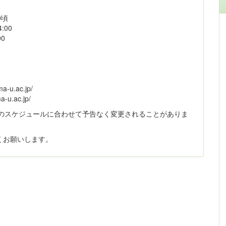
0頃
:00
00
-u.ac.jp/
-u.ac.jp/
）のスケジュールに合わせて予告なく変更されることがありま
くお願いします。