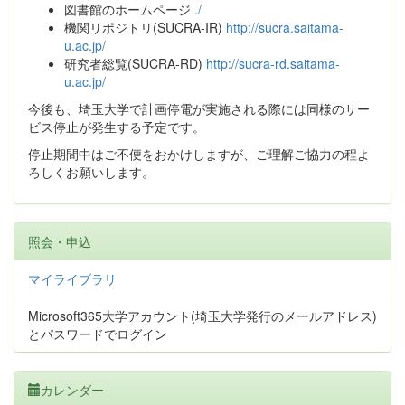
図書館のホームページ
./
機関リポジトリ(SUCRA-IR)
http://sucra.saitama-
u.ac.jp/
研究者総覧(SUCRA-RD)
http://sucra-rd.saitama-
u.ac.jp/
今後も、埼玉大学で計画停電が実施される際には同様のサー
ビス停止が発生する予定です。
停止期間中はご不便をおかけしますが、ご理解ご協力の程よ
ろしくお願いします。
照会・申込
マイライブラリ
Microsoft365大学アカウント(埼玉大学発行のメールアドレス)
とパスワードでログイン
カレンダー