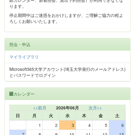
館カレンダー、新着照会、貸出予約照会）が利用できなくな
ります。
停止期間中はご迷惑をおかけしますが、ご理解ご協力の程よ
ろしくお願いいたします。
照会・申込
マイライブラリ
Microsoft365大学アカウント(埼玉大学発行のメールアドレス)
とパスワードでログイン
カレンダー
<<前月
2026年06月
次月>>
日
月
火
水
木
金
土
1
2
3
4
5
6
7
8
9
10
11
12
13