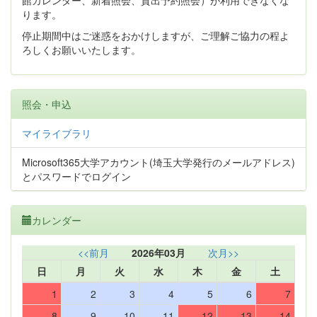
館カレンダー、新着照会、貸出予約照会）が利用できなくな
ります。
停止期間中はご迷惑をおかけしますが、ご理解ご協力の程よ
ろしくお願いいたします。
照会・申込
マイライブラリ
Microsoft365大学アカウント(埼玉大学発行のメールアドレス)
とパスワードでログイン
カレンダー
<<前月
2026年03月
次月>>
日
月
火
水
木
金
土
1
2
3
4
5
6
7
8
9
10
11
12
13
14