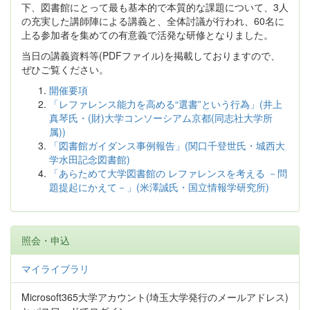
下、図書館にとって最も基本的で本質的な課題について、3人
の充実した講師陣による講義と、全体討議が行われ、60名に
上る参加者を集めての有意義で活発な研修となりました。
当日の講義資料等(PDFファイル)を掲載しておりますので、
ぜひご覧ください。
開催要項
「レファレンス能力を高める“選書”という行為」(井上
真琴氏・(財)大学コンソーシアム京都(同志社大学所
属))
「図書館ガイダンス事例報告」(関口千登世氏・城西大
学水田記念図書館)
「あらためて大学図書館の レファレンスを考える －問
題提起にかえて－」(米澤誠氏・国立情報学研究所)
照会・申込
マイライブラリ
Microsoft365大学アカウント(埼玉大学発行のメールアドレス)