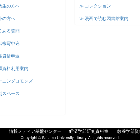
業生の方へ
≫ コレクション
外の方へ
≫ 漫画で読む図書館案内
くある質問
献複写申込
書貸借申込
貴重資料利用案内
ラーニングコモンズ
創スペース
情報メディア基盤センター
経済学部研究資料室
教養学部資
Copyright © Saitama University Library, All rights reserved.