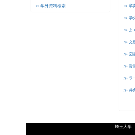
≫ 学外資料検索
≫ 卒
≫ 学
≫ よ
≫ 文
≫ 図
≫ 
≫ 
≫ 共
埼玉大学