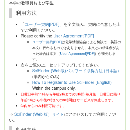
本学の教職員および学生
利用方法
「
ユーザー契約[PDF]
」を全文読み、契約に合意した上
でご利用ください。
Please certify the
User Agreement[PDF]
ユーザー契約[PDF]
は化学情報協会による翻訳で、英語の
本文に代わるものではありません。本文との相違点があ
った場合は本文（
User Agreement[PDF]
）が優先しま
す。
次をご覧の上、セットアップしてください。
SciFinder (Web版)パスワード取得方法 (日本語)
(学内からのみ)
How To Register to Use SciFinder (English)
Within the campus only.
日曜日午前11時から午後2時までの3時間(毎月第一日曜日に限り
午前6時から午後2時までの8時間)はサービスが停止します。
学内からのみ利用可能です。
⇒
SciFinder (Web 版）サイト
にアクセスしてご利用くださ
い。
収録内容