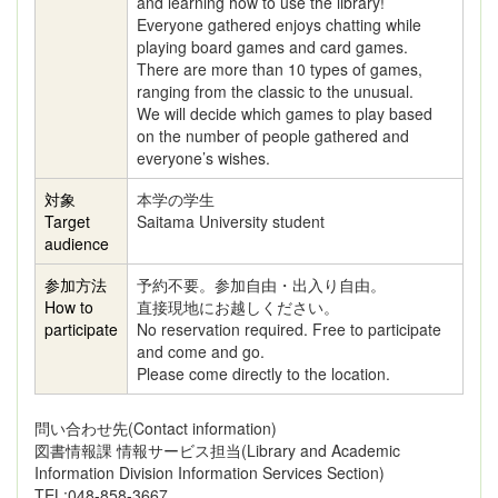
and learning how to use the library!
Everyone gathered enjoys chatting while
playing board games and card games.
There are more than 10 types of games,
ranging from the classic to the unusual.
We will decide which games to play based
on the number of people gathered and
everyone’s wishes.
対象
本学の学生
Target
Saitama University student
audience
参加方法
予約不要。参加自由・出入り自由。
How to
直接現地にお越しください。
participate
No reservation required. Free to participate
and come and go.
Please come directly to the location.
問い合わせ先(Contact information)
図書情報課 情報サービス担当(Library and Academic
Information Division Information Services Section)
TEL:048-858-3667