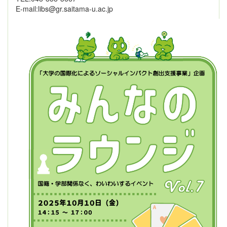
E-mail:libs@gr.saitama-u.ac.jp