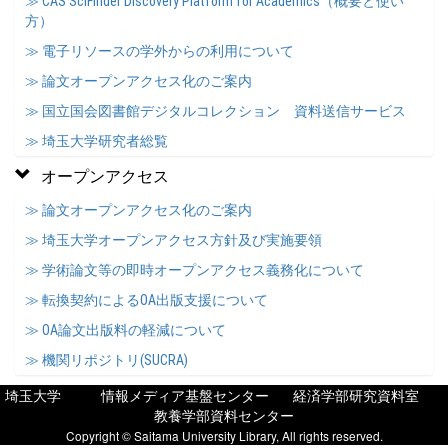
≫ CAS SciFinder Discovery Platform for Academics（概要と使い
方）
≫ 電子リソースの学外からの利用について
≫ 論文オープンアクセス化のご案内
≫ 国立国会図書館デジタルコレクション 資料送信サービス
≫ 埼玉大学研究者総覧
オープンアクセス
≫ 論文オープンアクセス化のご案内
≫ 埼玉大学オープンアクセス方針及び実施要領
≫ 学術論文等の即時オープンアクセス義務化について
≫ 転換契約によるOA出版支援について
≫ OA論文出版料の軽減について
≫ 機関リポジトリ(SUCRA)
埼玉大学
情報メディア基盤センター
経済学部研究資料室
教養学部資料センター
Copyright © Saitama University Library, All rights reserved.