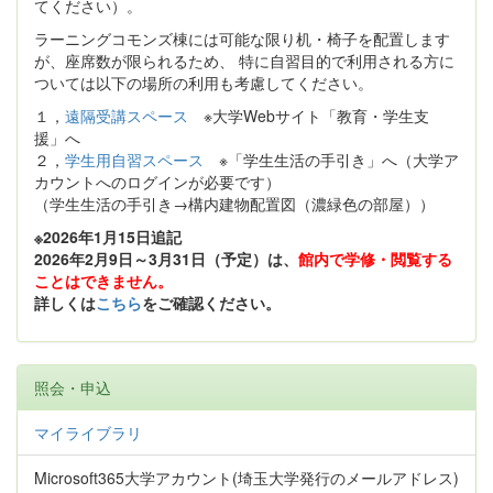
てください）。
ラーニングコモンズ棟には可能な限り机・椅子を配置します
が、座席数が限られるため、 特に自習目的で利用される方に
ついては以下の場所の利用も考慮してください。
１，
遠隔受講スペース
※大学Webサイト「教育・学生支
援」へ
２，
学生用自習スペース
※「学生生活の手引き」へ（大学ア
カウントへのログインが必要です）
（学生生活の手引き→構内建物配置図（濃緑色の部屋））
※2026年1月15日追記
2026年2月9日～3月31日（予定）は、
館内で学修・閲覧する
ことはできません。
詳しくは
こちら
をご確認ください。
照会・申込
マイライブラリ
Microsoft365大学アカウント(埼玉大学発行のメールアドレス)