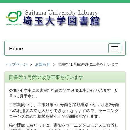
Home
メ
ニ
ュ
トップページ
お知らせ
図書館１号館の改修工事を行います
ー
図書館１号館の改修工事を行います
令和7年度中に図書館1号館の全面改修工事が行われます（8
月～3月予定）。
工事期間中は、工事対象の1号館と移動経路のなくなる2号館
への利用者の立ち入りができなくなりますので、ラーニング
コモンズのみで規模を縮小しての開館となります。
縮小開館にあたっては、書架をラーニングコモンズに移設し