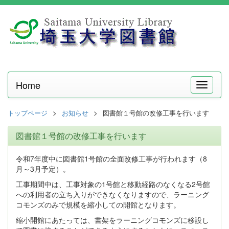
Home
メ
ニ
ュ
トップページ
お知らせ
図書館１号館の改修工事を行います
ー
図書館１号館の改修工事を行います
令和7年度中に図書館1号館の全面改修工事が行われます（8
月～3月予定）。
工事期間中は、工事対象の1号館と移動経路のなくなる2号館
への利用者の立ち入りができなくなりますので、ラーニング
コモンズのみで規模を縮小しての開館となります。
縮小開館にあたっては、書架をラーニングコモンズに移設し