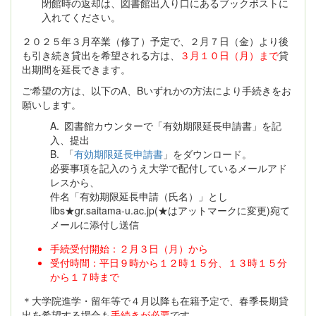
閉館時の返却は、図書館出入り口にあるブックポストに
入れてください。
２０２５年３月卒業（修了）予定で、２月７日（金）より後
も引き続き貸出を希望される方は、
３月１０日（月）まで
貸
出期間を延長できます。
ご希望の方は、以下のA、Bいずれかの方法により手続きをお
願いします。
A. 図書館カウンターで「有効期限延長申請書」を記
入、提出
B. 「
有効期限延長申請書
」をダウンロード。
必要事項を記入のうえ大学で配付しているメールアド
レスから、
件名「有効期限延長申請（氏名）」とし
libs★gr.saitama-u.ac.jp(★はアットマークに変更)宛て
メールに添付し送信
手続受付開始：２月３日（月）から
受付時間：平日９時から１２時１５分、１３時１５分
から１７時まで
＊大学院進学・留年等で４月以降も在籍予定で、春季長期貸
出を希望する場合も
手続きが必要
です。