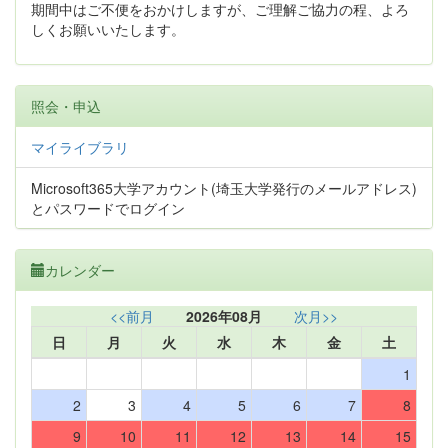
期間中はご不便をおかけしますが、ご理解ご協力の程、よろ
しくお願いいたします。
照会・申込
マイライブラリ
Microsoft365大学アカウント(埼玉大学発行のメールアドレス)
とパスワードでログイン
カレンダー
<<前月
2026年08月
次月>>
日
月
火
水
木
金
土
1
2
3
4
5
6
7
8
9
10
11
12
13
14
15