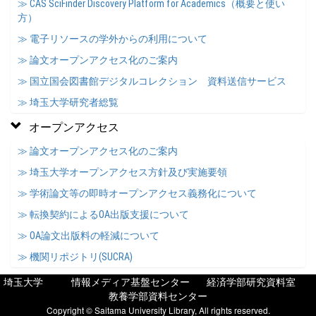
≫ CAS SciFinder Discovery Platform for Academics（概要と使い
方）
≫ 電子リソースの学外からの利用について
≫ 論文オープンアクセス化のご案内
≫ 国立国会図書館デジタルコレクション 資料送信サービス
≫ 埼玉大学研究者総覧
オープンアクセス
≫ 論文オープンアクセス化のご案内
≫ 埼玉大学オープンアクセス方針及び実施要領
≫ 学術論文等の即時オープンアクセス義務化について
≫ 転換契約によるOA出版支援について
≫ OA論文出版料の軽減について
≫ 機関リポジトリ(SUCRA)
埼玉大学
情報メディア基盤センター
経済学部研究資料室
教養学部資料センター
Copyright © Saitama University Library, All rights reserved.