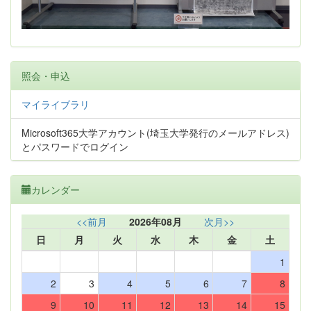
照会・申込
マイライブラリ
Microsoft365大学アカウント(埼玉大学発行のメールアドレス)
とパスワードでログイン
カレンダー
<<前月
2026年08月
次月>>
日
月
火
水
木
金
土
1
2
3
4
5
6
7
8
9
10
11
12
13
14
15