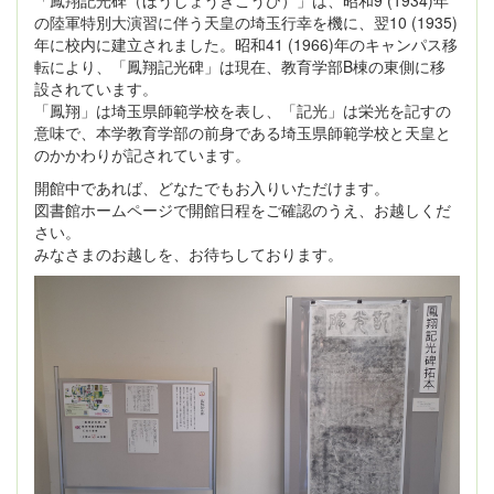
「鳳翔記光碑（ほうしょうきこうひ）」は、昭和9 (1934)年
の陸軍特別大演習に伴う天皇の埼玉行幸を機に、翌10 (1935)
年に校内に建立されました。昭和41 (1966)年のキャンパス移
転により、「鳳翔記光碑」は現在、教育学部B棟の東側に移
設されています。
「鳳翔」は埼玉県師範学校を表し、「記光」は栄光を記すの
意味で、本学教育学部の前身である埼玉県師範学校と天皇と
のかかわりが記されています。
開館中であれば、どなたでもお入りいただけます。
図書館ホームページで開館日程をご確認のうえ、お越しくだ
さい。
みなさまのお越しを、お待ちしております。