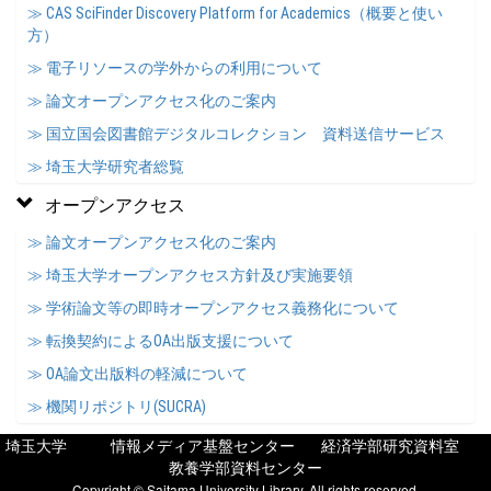
≫ CAS SciFinder Discovery Platform for Academics（概要と使い
方）
≫ 電子リソースの学外からの利用について
≫ 論文オープンアクセス化のご案内
≫ 国立国会図書館デジタルコレクション 資料送信サービス
≫ 埼玉大学研究者総覧
オープンアクセス
≫ 論文オープンアクセス化のご案内
≫ 埼玉大学オープンアクセス方針及び実施要領
≫ 学術論文等の即時オープンアクセス義務化について
≫ 転換契約によるOA出版支援について
≫ OA論文出版料の軽減について
≫ 機関リポジトリ(SUCRA)
埼玉大学
情報メディア基盤センター
経済学部研究資料室
教養学部資料センター
Copyright © Saitama University Library, All rights reserved.