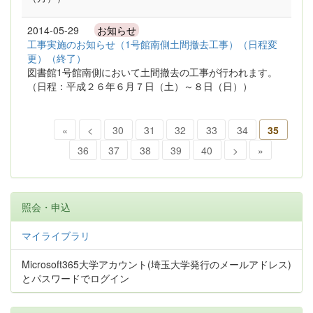
2014-05-29
お知らせ
工事実施のお知らせ（1号館南側土間撤去工事）（日程変
更）（終了）
図書館1号館南側において土間撤去の工事が行われます。
（日程：平成２６年６月７日（土）～８日（日））
«
<
30
31
32
33
34
35
36
37
38
39
40
>
»
照会・申込
マイライブラリ
Microsoft365大学アカウント(埼玉大学発行のメールアドレス)
とパスワードでログイン