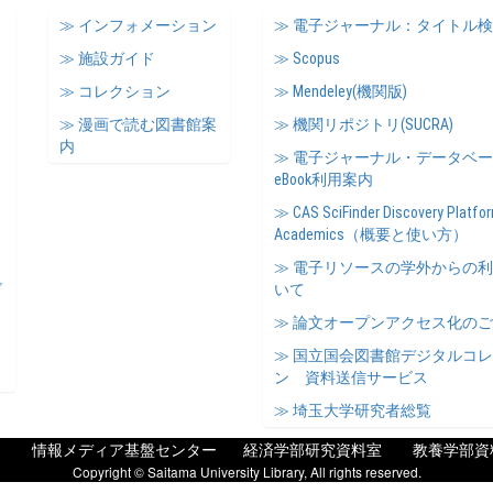
≫ インフォメーション
≫ 電子ジャーナル：タイトル
≫ 施設ガイド
≫ Scopus
≫ コレクション
≫ Mendeley(機関版)
≫ 漫画で読む図書館案
≫ 機関リポジトリ(SUCRA)
内
≫ 電子ジャーナル・データベ
eBook利用案内
≫ CAS SciFinder Discovery Platfor
Academics（概要と使い方）
≫ 電子リソースの学外からの
ズ
いて
≫ 論文オープンアクセス化の
≫ 国立国会図書館デジタルコ
ン 資料送信サービス
≫ 埼玉大学研究者総覧
情報メディア基盤センター
経済学部研究資料室
教養学部資
Copyright © Saitama University Library, All rights reserved.