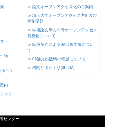
検索
≫ 論文オープンアクセス化のご案内
≫ 埼玉大学オープンアクセス方針及び
実施要領
≫ 学術論文等の即時オープンアクセス
義務化について
ース・
≫ 転換契約によるOA出版支援につい
て
m for
≫ OA論文出版料の軽減について
≫ 機関リポジトリ(SUCRA)
利用につ
ご案内
レクショ
料センター