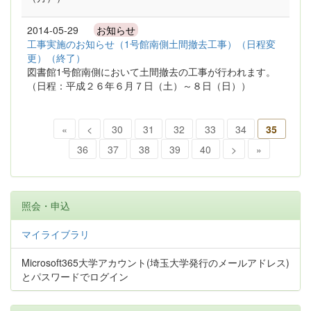
2014-05-29
お知らせ
工事実施のお知らせ（1号館南側土間撤去工事）（日程変
更）（終了）
図書館1号館南側において土間撤去の工事が行われます。
（日程：平成２６年６月７日（土）～８日（日））
«
<
30
31
32
33
34
35
36
37
38
39
40
>
»
照会・申込
マイライブラリ
Microsoft365大学アカウント(埼玉大学発行のメールアドレス)
とパスワードでログイン