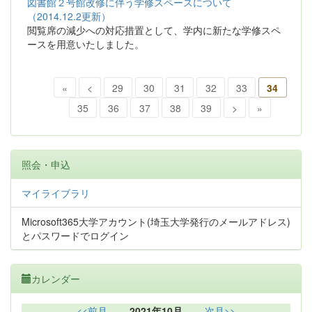
図書館２号館改修に伴う学修スペースについて
（2014.12.2更新）
閲覧席の減少への対応措置として、学内に新たな学修スペ
ースを用意いたしました。
«
<
29
30
31
32
33
34
35
36
37
38
39
>
»
照会・申込
マイライブラリ
Microsoft365大学アカウント(埼玉大学発行のメールアドレス)
とパスワードでログイン
カレンダー
<<前月
2021年10月
次月>>