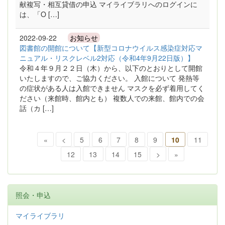
献複写・相互貸借の申込 マイライブラリへのログインに
は、「O […]
2022-09-22
お知らせ
図書館の開館について【新型コロナウイルス感染症対応マ
ニュアル・リスクレベル2対応（令和4年9月22日版）】
令和４年９月２２日（木）から、以下のとおりとして開館
いたしますので、ご協力ください。 入館について 発熱等
の症状がある人は入館できません マスクを必ず着用してく
ださい（来館時、館内とも） 複数人での来館、館内での会
話（カ […]
«
<
5
6
7
8
9
10
11
12
13
14
15
>
»
照会・申込
マイライブラリ