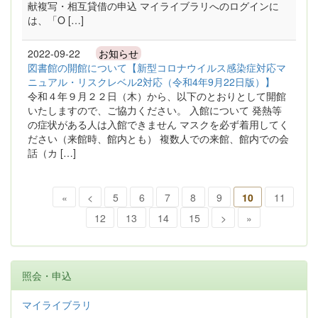
献複写・相互貸借の申込 マイライブラリへのログインに
は、「O […]
2022-09-22
お知らせ
図書館の開館について【新型コロナウイルス感染症対応マ
ニュアル・リスクレベル2対応（令和4年9月22日版）】
令和４年９月２２日（木）から、以下のとおりとして開館
いたしますので、ご協力ください。 入館について 発熱等
の症状がある人は入館できません マスクを必ず着用してく
ださい（来館時、館内とも） 複数人での来館、館内での会
話（カ […]
«
<
5
6
7
8
9
10
11
12
13
14
15
>
»
照会・申込
マイライブラリ