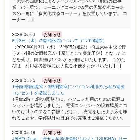
「大学の国際化によるソーシャルインパクト創出支援事
業」の一環で、ラーニングコモンズ3階の国際交流コモン
ズの一角に「多文化共修コーナー」を設置しています。 コ
ーナー […]
2026-06-03
お知らせ
6月3日（水）の臨時休館について（17:00開館）
（2026年6月3日（水）15時25分追記） 埼玉大学本校で行
う6・7限の対面授業が【原則として実施予定】となったこ
とを受け、図書館は17:00から開館といたします。 このた
びは、利用者の皆様には大変ご不便をおかけいたし […]
2026-05-25
お知らせ
1号館2階閲覧室・3階閲覧室にパソコン利用のための電源
コンセントを増設しました
1号館2階・3階の閲覧室に、パソコン利用のための電源コ
ンセントを増設しました。 電源コンセントの設置場所につ
いては以下の図をご参照ください。 充電をしたまま席を離
れることや、学修以外の目的での充電はご遠慮ください。
2026-05-18
お知らせ
JAIRO Cloud（埼玉大学学術情報リポジトリSUCRA）サー