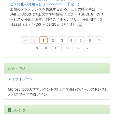
ビス停止のお知らせ（5/22～5/25（予定））
追加のメンテナンスを実施するため、以下の時間帯は
JAIRO Cloud（埼玉大学学術情報リポジトリSUCRA）のサ
ービスが停止します。何卒ご了承ください。 停止期間：5
月22日（金）14:00 ～ 5月25日（月）17: […]
«
<
1
2
3
4
5
6
7
8
9
10
11
>
»
照会・申込
マイライブラリ
Microsoft365大学アカウント(埼玉大学発行のメールアドレス)
とパスワードでログイン
カレンダー