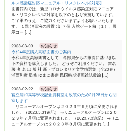
ルス感染症対応マニュアル・リスクレベル2対応】
図書館内では、新型コロナウイルス感染症対応マニュア
ル・リスクレベル2対策を以下のとおり実施しています。
ご了承のうえ、ご協力くださいますようお願いいたしま
す。 １階 消毒液の設置 : 計７個 入館ゲート前（１）、展
示コー […]
2023-03-09
お知らせ
令和4年度購入高額図書のご案内
令和4年度高額図書として、各部局からの推薦に基づき以
下の資料を購入しました。 どうぞご利用ください。 書名
著 者 名 出 版 社 新・プロレタリア文学精選集（全20巻）
浦西和彦 監修 ゆまに書房 民国時期漫画雑誌彙編 […]
2023-02-22
お知らせ
官立浦和高等學校記念資料室を改装のため2月28日から閉
室します
リニューアルオープンは２０２３年６月頃に変更されま
した。（2023.5.31追記） →リニューアルオープンは２０
２３年７月頃に変更されました。（2023.7.3追記） →リニ
ューアルオープンは２０２３年８月頃に変更され […]