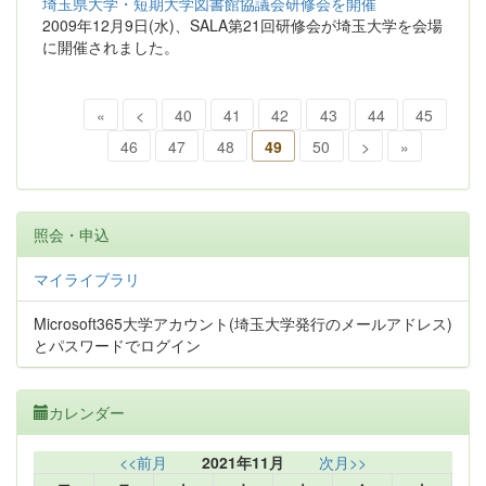
埼玉県大学・短期大学図書館協議会研修会を開催
2009年12月9日(水)、SALA第21回研修会が埼玉大学を会場
に開催されました。
«
<
40
41
42
43
44
45
46
47
48
49
50
>
»
照会・申込
マイライブラリ
Microsoft365大学アカウント(埼玉大学発行のメールアドレス)
とパスワードでログイン
カレンダー
<<前月
2021年11月
次月>>