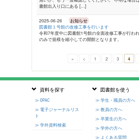
書館出入り口にある […]
2025-06-26
お知らせ
図書館１号館の改修工事を行います
令和7年度中に図書館1号館の全面改修工事が行わ
のみで規模を縮小しての開館となります。
«
<
1
2
3
4
資料を探す
図書館を使う
≫ OPAC
≫ 学生・職員の方へ
≫ 電子ジャーナルリス
≫ 教員の方へ
ト
≫ 卒業生の方へ
≫ 学外資料検索
≫ 学外の方へ
≫ よくある質問