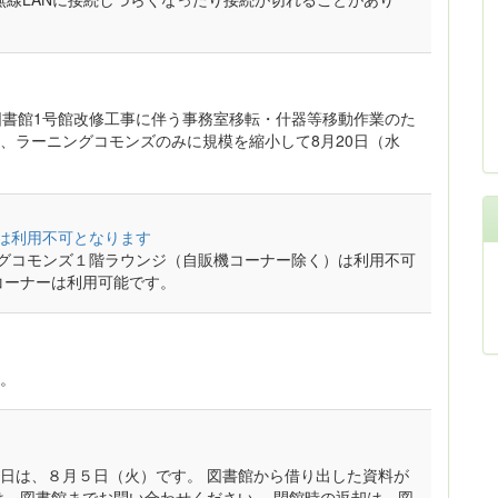
）は、図書館1号館改修工事に伴う事務室移転・什器等移動作業のた
後は、ラーニングコモンズのみに規模を縮小して8月20日（水
ジは利用不可となります
ングコモンズ１階ラウンジ（自販機コーナー除く）は利用不可
コーナーは利用可能です。
。
日は、８月５日（火）です。 図書館から借り出した資料が
は、図書館までお問い合わせください。 閉館時の返却は、図