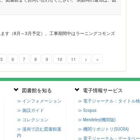
れます（8月～3月予定）。工事期間中はラーニングコモンズ
5
6
7
8
9
10
11
>
»
図書館を知る
電子情報サービス
≫ インフォメーション
≫ 電子ジャーナル：タイトル
≫ 施設ガイド
≫ Scopus
≫ コレクション
≫ Mendeley(機関版)
≫ 漫画で読む図書館案
≫ 機関リポジトリ(SUCRA)
内
≫ 電子ジャーナル・データベ