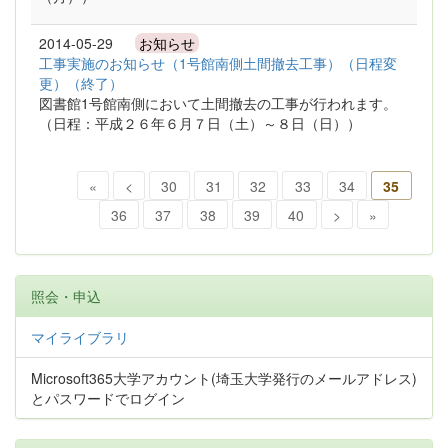
2014-05-29
お知らせ
工事実施のお知らせ（1号館南側土間撤去工事）（日程変
更）（終了）
図書館1号館南側において土間撤去の工事が行われます。
（日程：平成２６年６月７日（土）～８日（日））
«
<
30
31
32
33
34
35
36
37
38
39
40
>
»
照会・申込
マイライブラリ
Microsoft365大学アカウント(埼玉大学発行のメールアドレス)
とパスワードでログイン