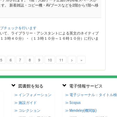
す。 新着雑誌・コピー機・AVブースなどを2階から1階へ移
ブチェックを行います
いて、ライブラリー・アシスタントによる英文のネイティブ
１３時４０分）・（１３時１０分～１６時１０分）に行いま
5
6
7
8
9
10
11
>
»
図書館を知る
電子情報サービス
≫ インフォメーション
≫ 電子ジャーナル：タイトル
≫ 施設ガイド
≫ Scopus
≫ コレクション
≫ Mendeley(機関版)