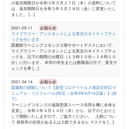
の返却期限日が令和３年５月２７日（木）の資料について
は、返却期限日を令和３年５月２８日（金）に変更いたし
ました。 […]
2021-05-11
お知らせ
ライブラリー・アシスタントによる英文のネイティブチェ
ックを行います
図書館ラーニングコモンズ２階サポートデスクにおいて、
ライブラリー・アシスタントによる英文のネイティブチェ
ックを、以下の期間の火曜日（１３時１０分～１６時１０
分）に行います。 本学の学生または教職員の方で、英文チ
ェックを希 […]
2021-04-14
お知らせ
図書館の開館について【新型コロナウイルス感染症対応マ
ニュアル・リスクレベル2対応（令和3年4月14日版）】(終
了)
ラーニングコモンズの遠隔受講スペース供用を機に全体を
見直し、令和３年４月１４日（水）から、以下のとおりと
して開館いたしますので、ご協力ください。 入館につい
て 発熱等の症状がある人は入館できません マスクを […]